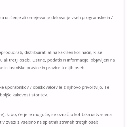
 za uničenje ali omejevanje delovanje vseh programske in /
oducirati, distribuirati ali na kakršen koli način, ki se
li tretji osebi. Listine, podatki in informacije, objavljeni na
n lastniške pravice in pravice tretjih oseb.
 uporabnikov / obiskovalcev le z njihovo privolitvijo. Te
boljšo kakovost storitev.
), ki bo, če je le mogoče, se označijo kot taka ustvarjena.
 v zvezi z vsebino na spletnih straneh tretjih oseb