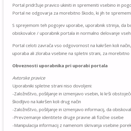
Portal pridržuje pravico ukiniti in spremeniti vsebino in po
Portal ne odgovarja za morebitno škodo, ki jih te spreme
S sprejemom teh pogojev uporabe, uporabnik strinja, da bo 
obiskovalce / uporabnik portala in normalno delovanje vseh s
Portal celoti zavrača vso odgovornost na kakršen koli način,
uporaba ali zloraba vsebine na spletni strani, za morebitno š
Obveznosti uporabnika pri uporabi portala
Avtorske pravice
Uporabniki spletne strani niso dovoljeni:
-Založništvo, pošiljanje in izmenjavo vsebin, ki krši obstoječe
škodljivo na kakršen koli drug način
-Založništvo, pošiljanje in izmenjavo informacij, da obiskov
-Prevzemanje identitete druge pravne ali fizične osebe
-Manipulacija informacij z namenom skrivanja vsebine porekl