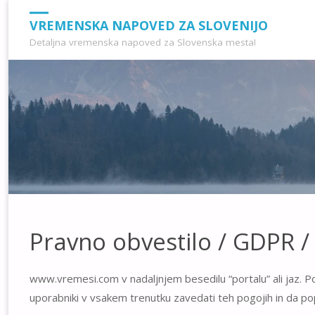
VREMENSKA NAPOVED ZA SLOVENIJO
Detaljna vremenska napoved za Slovenska mesta!
Pravno obvestilo / GDPR / 
www.vremesi.com v nadaljnjem besedilu “portalu” ali jaz. Po
uporabniki v vsakem trenutku zavedati teh pogojih in da p