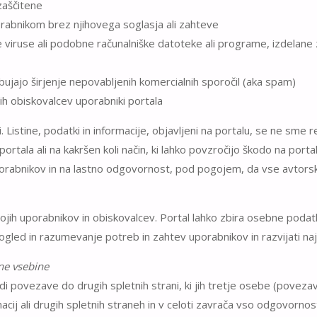
 zaščitene
orabnikom brez njihovega soglasja ali zahteve
e viruse ali podobne računalniške datoteke ali programe, izdelane
dbujajo širjenje nepovabljenih komercialnih sporočil (aka spam)
gih obiskovalcev uporabniki portala
Listine, podatki in informacije, objavljeni na portalu, se ne sme repr
la ali na kakršen koli način, ki lahko povzročijo škodo na portalu a
rabnikov in na lastno odgovornost, pod pogojem, da vse avtorske i
ih uporabnikov in obiskovalcev. Portal lahko zbira osebne podatke
gled in razumevanje potreb in zahtev uporabnikov in razvijati naj
ne vsebine
 povezave do drugih spletnih strani, ki jih tretje osebe (povezave
j ali drugih spletnih straneh in v celoti zavrača vso odgovornost