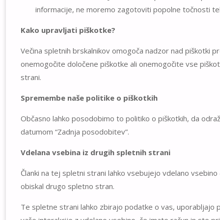
informacije, ne moremo zagotoviti popolne točnosti te
Kako upravljati piškotke?
Večina spletnih brskalnikov omogoča nadzor nad piškotki pre
onemogočite določene piškotke ali onemogočite vse piškotk
strani.
Spremembe naše politike o piškotkih
Občasno lahko posodobimo to politiko o piškotkih, da odra
datumom “Zadnja posodobitev”.
Vdelana vsebina iz drugih spletnih strani
Članki na tej spletni strani lahko vsebujejo vdelano vsebino 
obiskal drugo spletno stran.
Te spletne strani lahko zbirajo podatke o vas, uporabljajo p
vaše interakcije z vdelano vsebino, če imate račun in ste prija