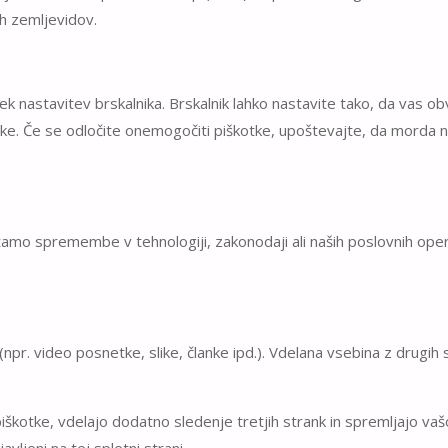
h zemljevidov.
k nastavitev brskalnika. Brskalnik lahko nastavite tako, da vas o
e. Če se odločite onemogočiti piškotke, upoštevajte, da morda ne
žamo spremembe v tehnologiji, zakonodaji ali naših poslovnih ope
(npr. video posnetke, slike, članke ipd.). Vdelana vsebina z drugih
iškotke, vdelajo dodatno sledenje tretjih strank in spremljajo vaš
vljeni na tej spletni strani.