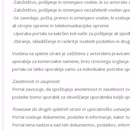
-Založništvo, pošiljanje in izmenjavo vsebin, ki so avtorsko
-Založništvo, pošiljanje in izmenjavo nezaželenih vsebin up
-Se zavedajo, pošta, prenos in izmenjavo vsebin, ki vsebuj
ali strojne opreme in telekomunikacijske opreme
-Uporaba portala na kakršen koli način za pošiljanje ali spo
-Zbiranje, skladiščenje in razkritje osebnih podatkov in dru
Vsebina na spletni strani je zaščitena z avtorskimi pravicami. 
uporablja za komercialne namene, brez izrecnega soglasja porta
portalu se lahko uporablja samo za individualne potrebe upo
Zasebnosti in zaupnosti
Portal zavezuje, da spoštujejo anonimnost in zasebnost svoj
podatke bomo uporabili za obveščanje uporabnika boljši vpo
Povezave do drugih spletnih strani in uporabniško ustvarje
Portal vsebuje dokumente, podatke in informacije, kakor tudi
Portal nima nadzora nad teh dokumentov, podatkov, informaci