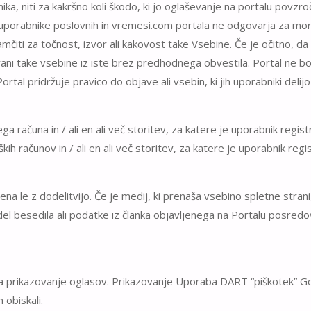
nika, niti za kakršno koli škodo, ki jo oglaševanje na portalu povzr
n uporabnike poslovnih in vremesi.com portala ne odgovarja za more
amčiti za točnost, izvor ali kakovost take Vsebine. Če je očitno, d
trani take vsebine iz iste brez predhodnega obvestila. Portal ne b
rtal pridržuje pravico do objave ali vsebin, ki jih uporabniki deli
a računa in / ali en ali več storitev, za katere je uporabnik regist
računov in / ali en ali več storitev, za katere je uporabnik regis
jena le z dodelitvijo. Če je medij, ki prenaša vsebino spletne strani
el besedila ali podatke iz članka objavljenega na Portalu posredova
 za prikazovanje oglasov. Prikazovanje Uporaba DART “piškotek” 
 obiskali.