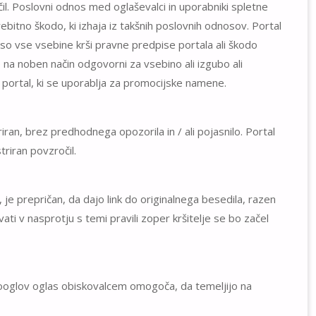
očil. Poslovni odnos med oglaševalci in uporabniki spletne
bitno škodo, ki izhaja iz takšnih poslovnih odnosov. Portal
a so vse vsebine krši pravne predpise portala ali škodo
o na noben način odgovorni za vsebino ali izgubo ali
jo portal, ki se uporablja za promocijske namene.
riran, brez predhodnega opozorila in / ali pojasnilo. Portal
triran povzročil.
, je prepričan, da dajo link do originalnega besedila, razen
ti v nasprotju s temi pravili zoper kršitelje se bo začel
Googlov oglas obiskovalcem omogoča, da temeljijo na