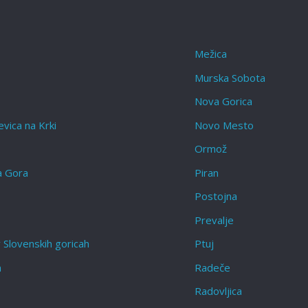
Mežica
Murska Sobota
Nova Gorica
vica na Krki
Novo Mesto
Ormož
a Gora
Piran
Postojna
Prevalje
 Slovenskih goricah‎
Ptuj
a
Radeče
Radovljica