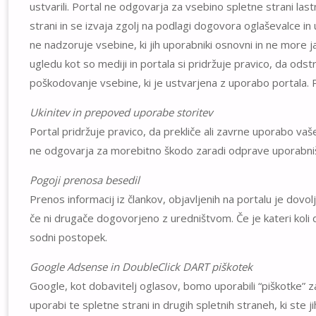
ustvarili. Portal ne odgovarja za vsebino spletne strani last
strani in se izvaja zgolj na podlagi dogovora oglaševalce i
ne nadzoruje vsebine, ki jih uporabniki osnovni in ne more j
ugledu kot so mediji in portala si pridržuje pravico, da ods
poškodovanje vsebine, ki je ustvarjena z uporabo portala. Po
Ukinitev in prepoved uporabe storitev
Portal pridržuje pravico, da prekliče ali zavrne uporabo vašeg
ne odgovarja za morebitno škodo zaradi odprave uporabniških 
Pogoji prenosa besedil
Prenos informacij iz člankov, objavljenih na portalu je dovol
če ni drugače dogovorjeno z uredništvom. Če je kateri koli d
sodni postopek.
Google Adsense in DoubleClick DART piškotek
Google, kot dobavitelj oglasov, bomo uporabili “piškotke”
uporabi te spletne strani in drugih spletnih straneh, ki ste jih