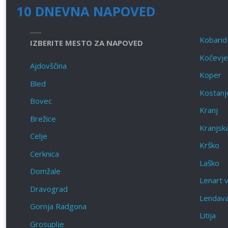
10 DNEVNA NAPOVED
Kobarid
IZBERITE MESTO ZA NAPOVED
Kočevje
Ajdovščina
Koper
Bled
Kostanje
Bovec
Kranj
Brežice
Kranjsk
Celje
Krško
Cerknica
Laško
Domžale
Lenart v
Dravograd
Lendav
Gornja Radgona
Litija
Grosuplje