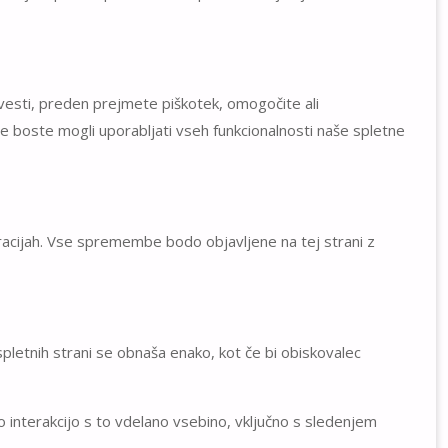
bvesti, preden prejmete piškotek, omogočite ali
 boste mogli uporabljati vseh funkcionalnosti naše spletne
racijah. Vse spremembe bodo objavljene na tej strani z
 spletnih strani se obnaša enako, kot če bi obiskovalec
o interakcijo s to vdelano vsebino, vključno s sledenjem