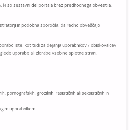
ve, ki so sestavni del portala brez predhodnega obvestila.
stratorji in podobna sporočila, da redno obveščajo
 uporabo iste, kot tudi za dejanja uporabnikov / obiskovalcev
, glede uporabe ali zlorabe vsebine spletne strani.
, pornografskih, grozilnih, rasističnih ali seksističnih in
 drugim uporabnikom