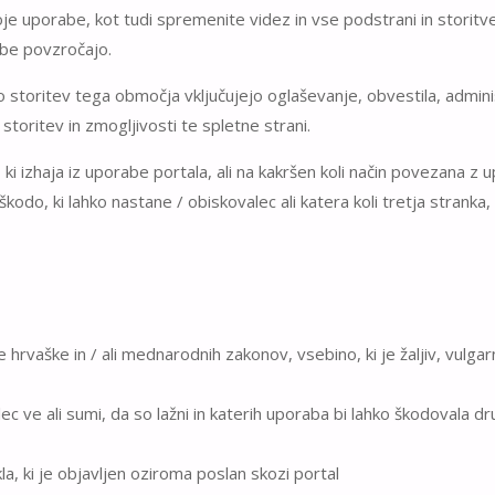
goje uporabe, kot tudi spremenite videz in vse podstrani in storit
mbe povzročajo.
storitev tega območja vključujejo oglaševanje, obvestila, admini
toritev in zmogljivosti te spletne strani.
 ki izhaja iz uporabe portala, ali na kakršen koli način povezana z
kodo, ki lahko nastane / obiskovalec ali katera koli tretja stranka
 hrvaške in / ali mednarodnih zakonov, vsebino, ki je žaljiv, vulgarnih
alec ve ali sumi, da so lažni in katerih uporaba bi lahko škodovala
a, ki je objavljen oziroma poslan skozi portal