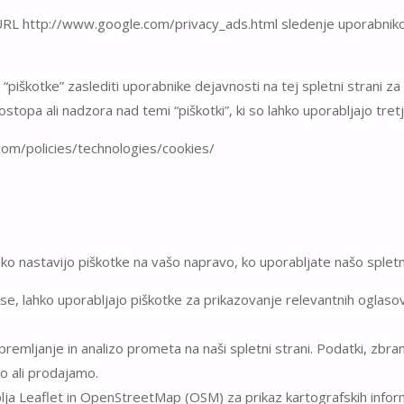
e URL http://www.google.com/privacy_ads.html sledenje uporabni
“piškotke” zaslediti uporabnike dejavnosti na tej spletni strani za 
topa ali nadzora nad temi “piškotki”, ki so lahko uporabljajo tret
.com/policies/technologies/cookies/
tako nastavijo piškotke na vašo napravo, ko uporabljate našo spletn
e, lahko uporabljajo piškotke za prikazovanje relevantnih oglasov.
mljanje in analizo prometa na naši spletni strani. Podatki, zbrani
mo ali prodajamo.
ja Leaflet in OpenStreetMap (OSM) za prikaz kartografskih inform