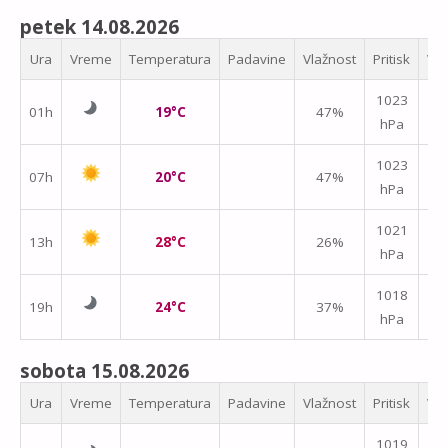
petek 14.08.2026
Ura
Vreme
Temperatura
Padavine
Vlažnost
Pritisk
Vet
1023
01h
19°C
47%
hPa
m/
↑
1023
07h
20°C
47%
hPa
m/
1021
13h
28°C
26%
hPa
m/
1018
19h
24°C
37%
hPa
m/
sobota 15.08.2026
Ura
Vreme
Temperatura
Padavine
Vlažnost
Pritisk
Vet
1019