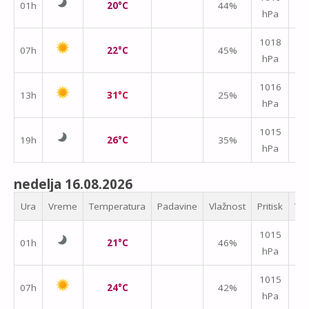
01h
20°C
44%
hPa
m/
↑
1018
07h
22°C
45%
hPa
m/
1016
13h
31°C
25%
hPa
m/
1015
19h
26°C
35%
hPa
m/
nedelja 16.08.2026
Ura
Vreme
Temperatura
Padavine
Vlažnost
Pritisk
Vet
1015
01h
21°C
46%
hPa
m/
1015
07h
24°C
42%
hPa
m/