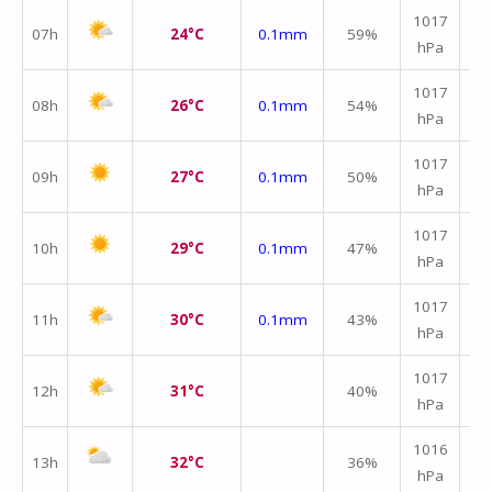
1017
07h
24°C
0.1mm
59%
hPa
m/
1017
08h
26°C
0.1mm
54%
hPa
m/
1017
09h
27°C
0.1mm
50%
hPa
m/
1017
10h
29°C
0.1mm
47%
hPa
m/
1017
11h
30°C
0.1mm
43%
hPa
m/
↑
1017
12h
31°C
40%
hPa
m/
1016
13h
32°C
36%
hPa
m/