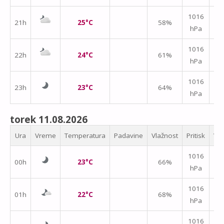
1016
21h
25°C
58%
hPa
m/
1016
22h
24°C
61%
hPa
m/
1016
23h
23°C
64%
hPa
m/
torek 11.08.2026
Ura
Vreme
Temperatura
Padavine
Vlažnost
Pritisk
Vet
1016
00h
23°C
66%
hPa
m/
1016
01h
22°C
68%
hPa
m/
1016