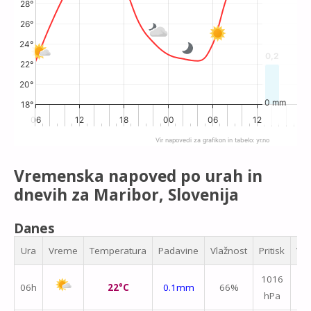
28°
26°
24°
0,2
0,2
22°
20°
0 mm
18°
06
12
18
00
06
12
18
Vir napovedi za grafikon in tabelo:
yr.no
End of interactive chart.
Vremenska napoved po urah in
dnevih za Maribor, Slovenija
Danes
Ura
Vreme
Temperatura
Padavine
Vlažnost
Pritisk
Vet
1016
06h
22°C
0.1mm
66%
hPa
m/