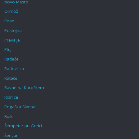
Novo Mesto
Ormož
Piran
Postojna
Prevalje
Ptuj
Radeče
Radovljica
Rateče
Ravne na Koroškem‎
Ribnica
Rogaška Slatina‎
Ruše
Šempeter pri Gorici
Šentjur