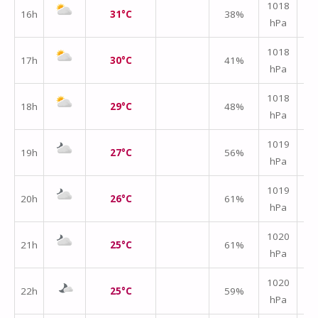
1018
16h
31°C
38%
hPa
m/
1018
17h
30°C
41%
hPa
m/
↑
1018
18h
29°C
48%
hPa
m/
↑
1019
19h
27°C
56%
hPa
m/
1019
20h
26°C
61%
hPa
m/
1020
21h
25°C
61%
hPa
m/
1020
22h
25°C
59%
hPa
m/