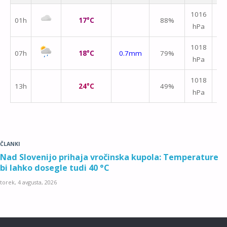
1016
01h
17°C
88%
hPa
m/
1018
07h
18°C
0.7mm
79%
hPa
m/
1018
13h
24°C
49%
hPa
m/
ČLANKI
Nad Slovenijo prihaja vročinska kupola: Temperature
bi lahko dosegle tudi 40 °C
torek, 4 avgusta, 2026