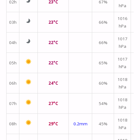
02h
23°C
67%
hPa
m/
1016
03h
23°C
66%
hPa
m/
1017
04h
22°C
66%
hPa
m/
1017
05h
22°C
65%
hPa
m/
1018
06h
24°C
60%
hPa
m/
1018
07h
27°C
54%
hPa
m/
1018
08h
29°C
0.2mm
45%
hPa
m/