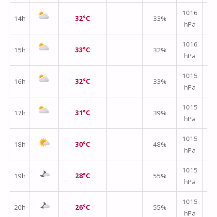
↑
1016
14h
32°C
33%
hPa
m/
↑
1016
15h
33°C
32%
hPa
m/
↑
1015
16h
32°C
33%
hPa
m/
↑
1015
17h
31°C
39%
hPa
m/
↑
1015
18h
30°C
48%
hPa
m/
1015
19h
28°C
55%
hPa
m/
1015
20h
26°C
55%
hPa
m/