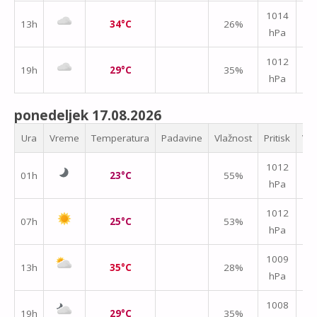
1014
13h
34°C
26%
hPa
m/
1012
19h
29°C
35%
hPa
m/
ponedeljek 17.08.2026
Ura
Vreme
Temperatura
Padavine
Vlažnost
Pritisk
Vet
1012
01h
23°C
55%
hPa
m/
1012
07h
25°C
53%
hPa
m/
1009
13h
35°C
28%
hPa
m/
1008
19h
29°C
35%