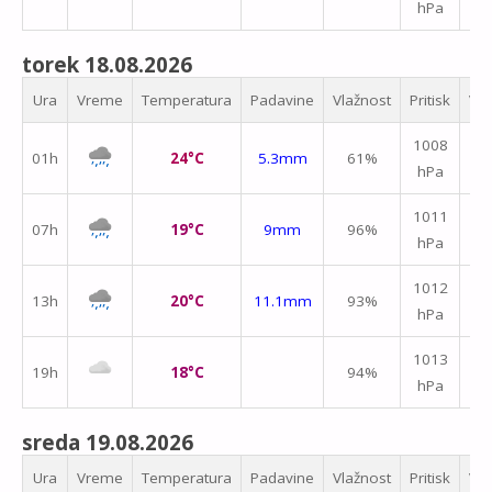
hPa
m/
torek 18.08.2026
Ura
Vreme
Temperatura
Padavine
Vlažnost
Pritisk
Vet
1008
01h
24°C
5.3mm
61%
hPa
m/
1011
07h
19°C
9mm
96%
hPa
m/
1012
13h
20°C
11.1mm
93%
hPa
m/
1013
19h
18°C
94%
hPa
m/
sreda 19.08.2026
Ura
Vreme
Temperatura
Padavine
Vlažnost
Pritisk
Vet