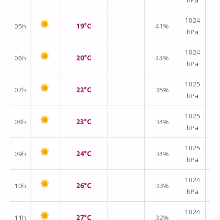
1024
05h
19°C
41%
hPa
m/
1024
06h
20°C
44%
hPa
m/
↑
1025
07h
22°C
35%
hPa
m/
↑
1025
08h
23°C
34%
hPa
m/
1025
09h
24°C
34%
hPa
m/
1024
10h
26°C
33%
hPa
m/
1024
11h
27°C
32%