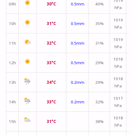
1019
09h
30°C
0.5mm
40%
hPa
m/
↑
1019
10h
31°C
0.5mm
35%
hPa
m/
1019
11h
32°C
0.5mm
31%
hPa
m/
1018
12h
33°C
0.5mm
29%
hPa
m/
1018
13h
34°C
0.2mm
29%
hPa
m/
↑
1017
14h
33°C
0.2mm
32%
hPa
m/
1018
15h
31°C
38%
hPa
m/