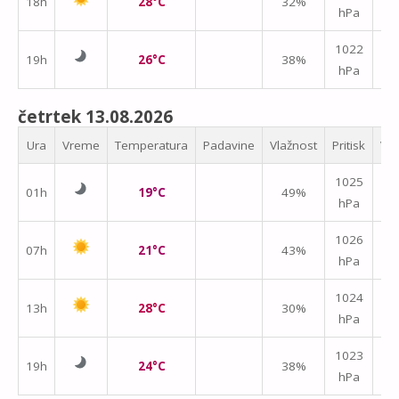
18h
28°C
32%
hPa
m/
1022
19h
26°C
38%
hPa
m/
četrtek 13.08.2026
Ura
Vreme
Temperatura
Padavine
Vlažnost
Pritisk
Vet
1025
01h
19°C
49%
hPa
m/
↑
1026
07h
21°C
43%
hPa
m/
1024
13h
28°C
30%
hPa
m/
1023
19h
24°C
38%
hPa
m/