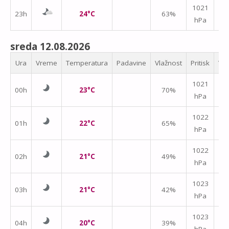
1021
23h
24°C
63%
hPa
m/
sreda 12.08.2026
Ura
Vreme
Temperatura
Padavine
Vlažnost
Pritisk
Vet
1021
00h
23°C
70%
hPa
m/
↑
1022
01h
22°C
65%
hPa
m/
1022
02h
21°C
49%
hPa
m/
1023
03h
21°C
42%
hPa
m/
1023
04h
20°C
39%
hPa
m/