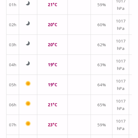
1017
01h
21°C
59%
hPa
m/
1017
02h
20°C
60%
hPa
m/
1017
03h
20°C
62%
hPa
m/
1017
04h
19°C
63%
hPa
m/
1017
05h
19°C
64%
hPa
m/
1017
06h
21°C
65%
hPa
m/
1017
07h
23°C
59%
hPa
m/