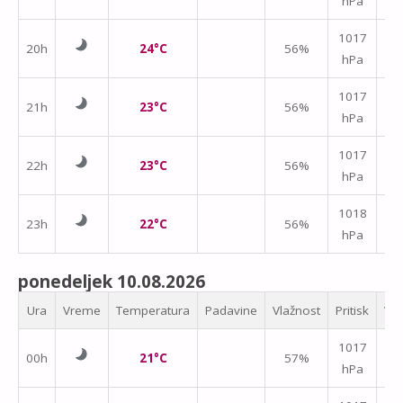
hPa
m/
1017
20h
24°C
56%
hPa
m/
1017
21h
23°C
56%
hPa
m/
↑
1017
22h
23°C
56%
hPa
m/
1018
23h
22°C
56%
hPa
m/
ponedeljek 10.08.2026
Ura
Vreme
Temperatura
Padavine
Vlažnost
Pritisk
Vet
1017
00h
21°C
57%
hPa
m/