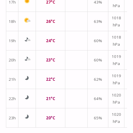
17h
27°C
43%
hPa
m/
↑
1018
18h
26°C
63%
hPa
m/
1018
19h
24°C
60%
hPa
m/
↑
1019
20h
23°C
60%
hPa
m/
1019
21h
22°C
62%
hPa
m/
1020
22h
21°C
64%
hPa
m/
↑
1020
23h
20°C
65%
hPa
m/