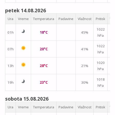
petek 14.08.2026
Ura
Vreme
Temperatura
Padavine
Vlažnost
Pritisk
Vet
1022
01h
18°C
45%
hPa
m/
↑
1022
07h
20°C
41%
hPa
m/
1020
13h
28°C
21%
hPa
m/
1018
19h
23°C
30%
hPa
m/
sobota 15.08.2026
Ura
Vreme
Temperatura
Padavine
Vlažnost
Pritisk
Vet