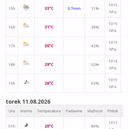
↑
1015
15h
33°C
0.7mm
31%
hPa
m/
↑
1015
16h
31°C
39%
hPa
m/
↑
1015
17h
30°C
43%
hPa
m/
↑
1014
18h
29°C
52%
hPa
m/
1015
19h
26°C
63%
hPa
m/
torek 11.08.2026
Ura
Vreme
Temperatura
Padavine
Vlažnost
Pritisk
Vet
1017
01h
20°C
80%