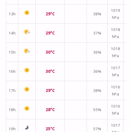
1019
13h
29°C
38%
hPa
m/
1018
14h
29°C
37%
hPa
m/
1018
15h
30°C
36%
hPa
m/
1017
16h
30°C
36%
hPa
m/
1016
17h
29°C
38%
hPa
m/
1016
18h
28°C
55%
hPa
m/
1017
19h
25°C
57%