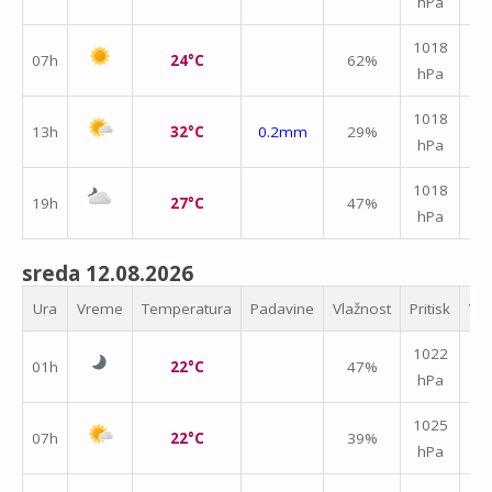
hPa
m/
1018
07h
24°C
62%
hPa
m/
1018
13h
32°C
0.2mm
29%
hPa
m/
1018
19h
27°C
47%
hPa
m/
sreda 12.08.2026
Ura
Vreme
Temperatura
Padavine
Vlažnost
Pritisk
Vet
1022
01h
22°C
47%
hPa
m/
1025
07h
22°C
39%
hPa
m/