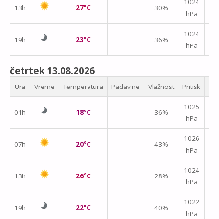
1024
13h
27°C
30%
hPa
m/
1024
19h
23°C
36%
hPa
m/
četrtek 13.08.2026
Ura
Vreme
Temperatura
Padavine
Vlažnost
Pritisk
Vet
1025
01h
18°C
36%
hPa
m/
1026
07h
20°C
43%
hPa
m/
1024
13h
26°C
28%
hPa
m/
1022
19h
22°C
40%
hPa
m/