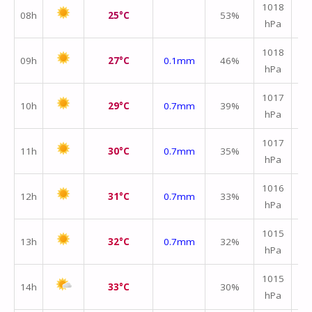
1018
08h
25°C
53%
hPa
m/
1018
09h
27°C
0.1mm
46%
hPa
m/
1017
10h
29°C
0.7mm
39%
hPa
m/
1017
11h
30°C
0.7mm
35%
hPa
m/
↑
1016
12h
31°C
0.7mm
33%
hPa
m/
↑
1015
13h
32°C
0.7mm
32%
hPa
m/
1015
14h
33°C
30%
hPa
m/