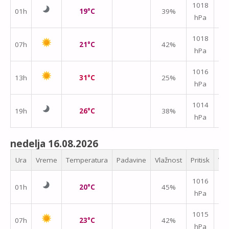
1018
01h
19°C
39%
hPa
m/
1018
07h
21°C
42%
hPa
m/
1016
13h
31°C
25%
hPa
m/
1014
19h
26°C
38%
hPa
m/
nedelja 16.08.2026
Ura
Vreme
Temperatura
Padavine
Vlažnost
Pritisk
Vet
1016
01h
20°C
45%
hPa
m/
1015
07h
23°C
42%
hPa
m/