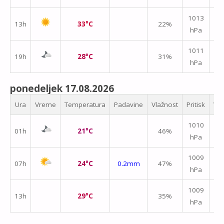
↑
1013
13h
33°C
22%
hPa
m/
1011
19h
28°C
31%
hPa
m/
ponedeljek 17.08.2026
Ura
Vreme
Temperatura
Padavine
Vlažnost
Pritisk
Vet
1010
01h
21°C
46%
hPa
m/
1009
07h
24°C
0.2mm
47%
hPa
m/
1009
13h
29°C
35%
hPa
m/