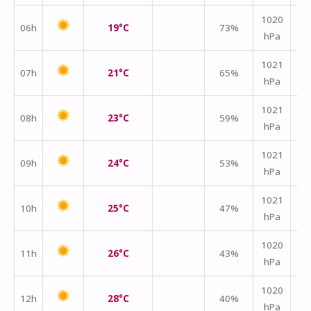
1020
06h
19°C
73%
hPa
m/
↑
1021
07h
21°C
65%
hPa
m/
1021
08h
23°C
59%
hPa
m/
1021
09h
24°C
53%
hPa
m/
1021
10h
25°C
47%
hPa
m/
1020
11h
26°C
43%
hPa
m/
1020
12h
28°C
40%
hPa
m/