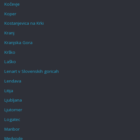
Kočevje
Koper
Kostanjevica na Krki
Kranj
Kranjska Gora
Krško
Laško
Lenart v Slovenskih goricah‎
Lendava
Litija
Ljubljana
Ljutomer
Logatec
Maribor
Medvode