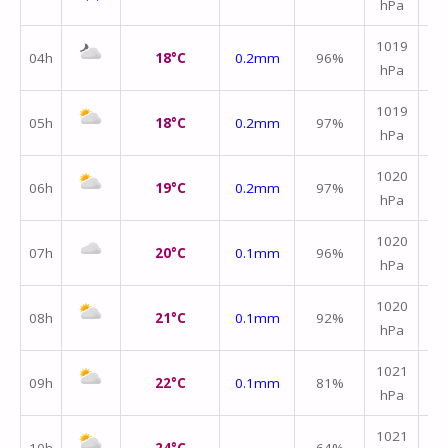
hPa
m/
1019
04h
18°C
0.2mm
96%
hPa
m/
1019
05h
18°C
0.2mm
97%
hPa
m/
1020
06h
19°C
0.2mm
97%
hPa
m/
1020
07h
20°C
0.1mm
96%
hPa
m/
1020
08h
21°C
0.1mm
92%
hPa
m/
1021
09h
22°C
0.1mm
81%
hPa
m/
1021
10h
24°C
64%