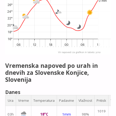
0 mm
26°
24°
22°
20°
18°
16°
06
12
18
00
06
12
1
Vir napovedi za grafikon in tabelo:
yr.no
End of interactive chart.
Vremenska napoved po urah in
dnevih za Slovenske Konjice,
Slovenija
Danes
Ura
Vreme
Temperatura
Padavine
Vlažnost
Pritisk
Vet
1019
03h
18°C
1mm
98%