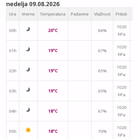
nedelja 09.08.2026
Ura
Vreme
Temperatura
Padavine
Vlažnost
Pritisk
Vet
1020
00h
20°C
66%
hPa
m/
↑
1020
01h
19°C
67%
hPa
m/
↑
1020
02h
19°C
65%
hPa
m/
↑
1020
03h
19°C
65%
hPa
m/
↑
1020
04h
18°C
67%
hPa
m/
↑
1020
05h
18°C
70%
hPa
m/