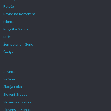
Rateče
Ravne na Koroškem‎
Ribnica
Rogaška Slatina‎
Ruše
Šempeter pri Gorici
Šentjur
Sevnica
Sežana
Škofja Loka‎
Slovenj Gradec
Slovenska Bistrica
Slovenske Konjice