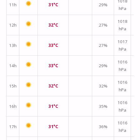
1018
11h
31°C
29%
hPa
m/
1018
12h
32°C
27%
hPa
m/
1017
13h
33°C
27%
hPa
m/
1016
14h
33°C
29%
hPa
m/
1016
15h
32°C
32%
hPa
m/
1016
16h
31°C
35%
hPa
m/
1016
17h
31°C
36%
hPa
m/