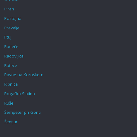
Piran
Postojna
Prevalje
Ptuj
Radeče
Radovljica
Rateče
Ravne na Koroškem‎
Ribnica
Rogaška Slatina‎
Ruše
Šempeter pri Gorici
Šentjur