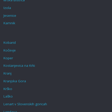
Ilirska Bistrica
Izola
Jesenice
Kamnik
Kobarid
Kočevje
Koper
Kostanjevica na Krki
Kranj
Kranjska Gora
Krško
Laško
Lenart v Slovenskih goricah‎
Lendava