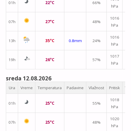
01h
22°C
66%
hPa
m/
1016
07h
27°C
48%
hPa
m/
1016
13h
35°C
0.8mm
24%
hPa
m/
1017
19h
26°C
57%
hPa
m/
sreda 12.08.2026
Ura
Vreme
Temperatura
Padavine
Vlažnost
Pritisk
Vet
1018
01h
25°C
55%
hPa
m/
1020
07h
25°C
48%
hPa
m/