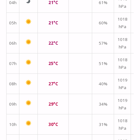
04h
21°C
61%
hPa
m/
1018
05h
21°C
60%
hPa
m/
1018
06h
22°C
57%
hPa
m/
1018
07h
25°C
51%
hPa
m/
1019
08h
27°C
40%
hPa
m/
1019
09h
29°C
34%
hPa
m/
1018
10h
30°C
31%
hPa
m/