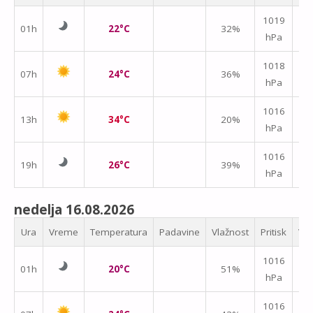
1019
01h
22°C
32%
hPa
m/
1018
07h
24°C
36%
hPa
m/
↑
1016
13h
34°C
20%
hPa
m/
1016
19h
26°C
39%
hPa
m/
nedelja 16.08.2026
Ura
Vreme
Temperatura
Padavine
Vlažnost
Pritisk
Vet
1016
01h
20°C
51%
hPa
m/
1016