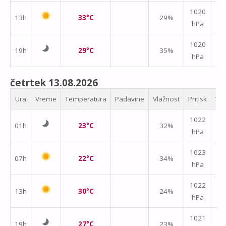
1020
13h
33°C
29%
hPa
m/
1020
19h
29°C
35%
hPa
m/
četrtek 13.08.2026
Ura
Vreme
Temperatura
Padavine
Vlažnost
Pritisk
Vet
1022
01h
23°C
32%
hPa
m/
1023
07h
22°C
34%
hPa
m/
1022
13h
30°C
24%
hPa
m/
1021
19h
27°C
23%