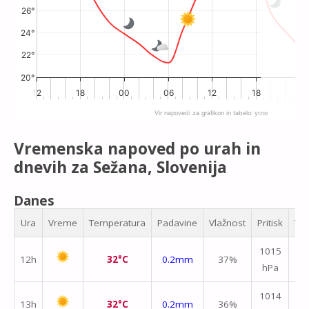
26°
24°
22°
20°
12
18
00
06
12
18
00
Vir napovedi za grafikon in tabelo:
yr.no
End of interactive chart.
Vremenska napoved po urah in
dnevih za Sežana, Slovenija
Danes
Ura
Vreme
Temperatura
Padavine
Vlažnost
Pritisk
Vet
1015
12h
32°C
0.2mm
37%
hPa
m/
1014
13h
32°C
0.2mm
36%