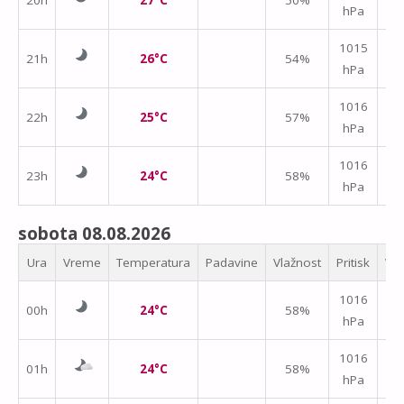
hPa
m/
1015
21h
26°C
54%
hPa
m/
1016
22h
25°C
57%
hPa
m/
1016
23h
24°C
58%
hPa
m/
sobota 08.08.2026
Ura
Vreme
Temperatura
Padavine
Vlažnost
Pritisk
Vet
1016
00h
24°C
58%
hPa
m/
1016
01h
24°C
58%
hPa
m/