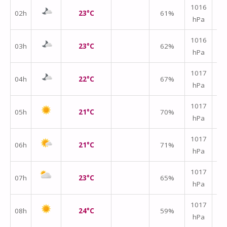
1016
02h
23°C
61%
hPa
m/
1016
03h
23°C
62%
hPa
m/
1017
04h
22°C
67%
hPa
m/
1017
05h
21°C
70%
hPa
m/
1017
06h
21°C
71%
hPa
m/
1017
07h
23°C
65%
hPa
m/
1017
08h
24°C
59%
hPa
m/