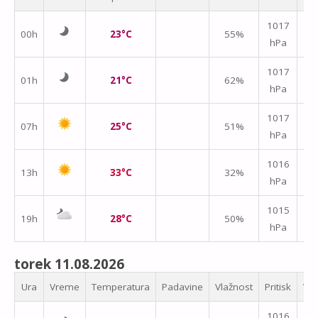
1017
00h
23°C
55%
hPa
m/
1017
01h
21°C
62%
hPa
m/
1017
07h
25°C
51%
hPa
m/
1016
13h
33°C
32%
hPa
m/
1015
19h
28°C
50%
hPa
m/
torek 11.08.2026
Ura
Vreme
Temperatura
Padavine
Vlažnost
Pritisk
Vet
1016