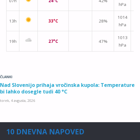
07h
24°C
42%
hPa
m/
1014
13h
33°C
28%
hPa
m/
↑
1013
19h
27°C
47%
hPa
m/
ČLANKI
Nad Slovenijo prihaja vročinska kupola: Temperature
bi lahko dosegle tudi 40 °C
torek, 4 avgusta, 2026
10 DNEVNA NAPOVED