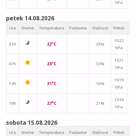
hPa
m/
petek 14.08.2026
Ura
Vreme
Temperatura
Padavine
Vlažnost
Pritisk
Vet
1022
01h
22°C
35%
hPa
m/
1021
07h
23°C
33%
hPa
m/
1019
13h
31°C
16%
hPa
m/
1018
19h
27°C
21%
hPa
m/
sobota 15.08.2026
Ura
Vreme
Temperatura
Padavine
Vlažnost
Pritisk
Vet