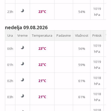
1019
23h
23°C
54%
hPa
m/
nedelja 09.08.2026
Ura
Vreme
Temperatura
Padavine
Vlažnost
Pritisk
Vet
1019
00h
23°C
56%
hPa
m/
1019
01h
22°C
59%
hPa
m/
1018
02h
21°C
61%
hPa
m/
1018
03h
21°C
61%
hPa
m/
1018