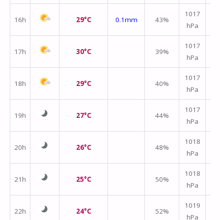
1017
16h
29°C
0.1mm
43%
hPa
m/
1017
17h
30°C
39%
hPa
m/
1017
18h
29°C
40%
hPa
m/
1017
19h
27°C
44%
hPa
m/
1018
20h
26°C
48%
hPa
m/
1018
21h
25°C
50%
hPa
m/
1019
22h
24°C
52%
hPa
m/