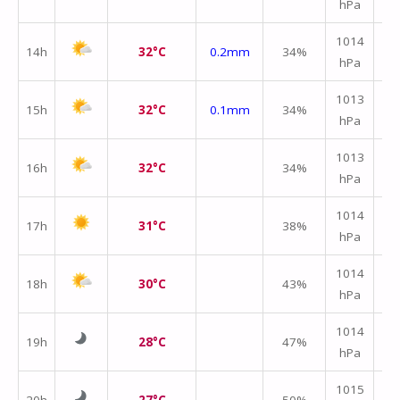
hPa
m/
1014
14h
32°C
0.2mm
34%
hPa
m/
1013
15h
32°C
0.1mm
34%
hPa
m/
1013
16h
32°C
34%
hPa
m/
1014
17h
31°C
38%
hPa
m/
1014
18h
30°C
43%
hPa
m/
1014
19h
28°C
47%
hPa
m/
1015
20h
27°C
50%