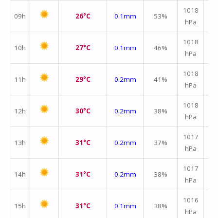
1018
09h
26°C
0.1mm
53%
hPa
m/
1018
10h
27°C
0.1mm
46%
hPa
m/
1018
11h
29°C
0.2mm
41%
hPa
m/
1018
12h
30°C
0.2mm
38%
hPa
m/
1017
13h
31°C
0.2mm
37%
hPa
m/
1017
14h
31°C
0.2mm
38%
hPa
m/
1016
15h
31°C
0.1mm
38%
hPa
m/