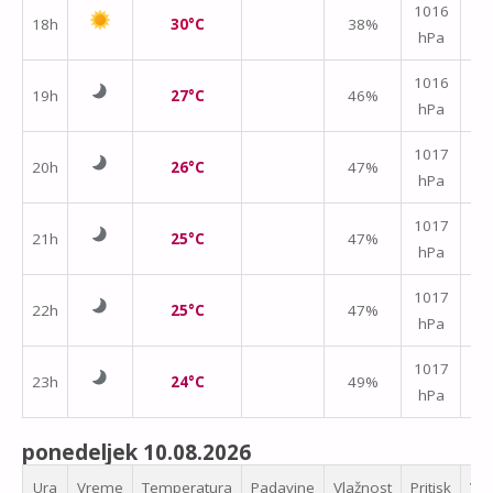
1016
18h
30°C
38%
hPa
m/
↑
1016
19h
27°C
46%
hPa
m/
1017
20h
26°C
47%
hPa
m/
1017
21h
25°C
47%
hPa
m/
1017
22h
25°C
47%
hPa
m/
1017
23h
24°C
49%
hPa
m/
ponedeljek 10.08.2026
Ura
Vreme
Temperatura
Padavine
Vlažnost
Pritisk
Vet