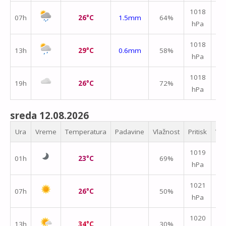
↑
1018
07h
26°C
1.5mm
64%
hPa
m/
↑
1018
13h
29°C
0.6mm
58%
hPa
m/
1018
19h
26°C
72%
hPa
m/
sreda 12.08.2026
Ura
Vreme
Temperatura
Padavine
Vlažnost
Pritisk
Vet
1019
01h
23°C
69%
hPa
m/
1021
07h
26°C
50%
hPa
m/
1020
13h
34°C
30%