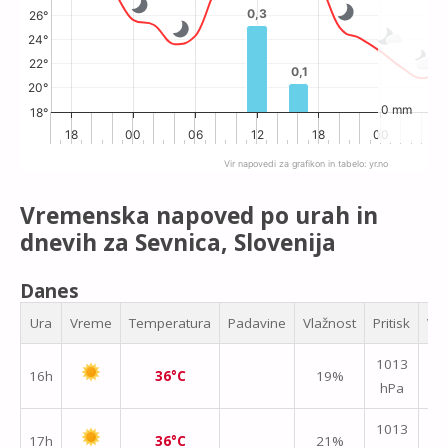
0,3
0,3
26°
24°
22°
0,1
0,1
20°
0 mm
18°
18
00
06
12
18
00
0
Vir napovedi za grafikon in tabelo:
yr.no
End of interactive chart.
Vremenska napoved po urah in
dnevih za Sevnica, Slovenija
Danes
Ura
Vreme
Temperatura
Padavine
Vlažnost
Pritisk
Vet
1013
16h
36°C
19%
hPa
m/
1013
17h
36°C
21%