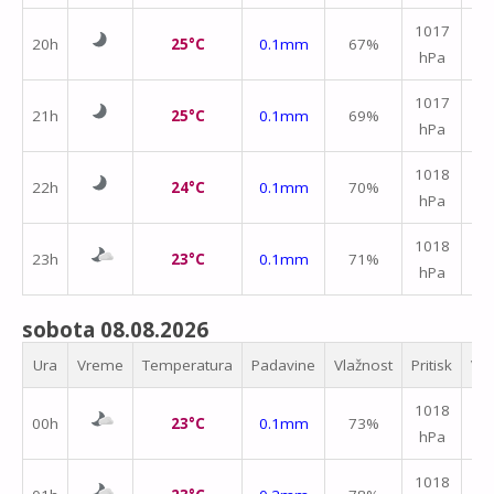
↑
1017
20h
25°C
0.1mm
67%
hPa
m/
1017
21h
25°C
0.1mm
69%
hPa
m/
↑
1018
22h
24°C
0.1mm
70%
hPa
m/
↑
1018
23h
23°C
0.1mm
71%
hPa
m/
sobota 08.08.2026
Ura
Vreme
Temperatura
Padavine
Vlažnost
Pritisk
Vet
↑
1018
00h
23°C
0.1mm
73%
hPa
m/
↑
1018