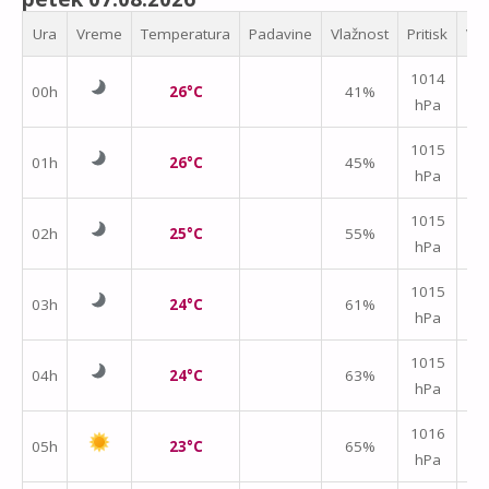
Ura
Vreme
Temperatura
Padavine
Vlažnost
Pritisk
Vet
↑
1014
00h
26°C
41%
hPa
m/
↑
1015
01h
26°C
45%
hPa
m/
1015
02h
25°C
55%
hPa
m/
1015
03h
24°C
61%
hPa
m/
1015
04h
24°C
63%
hPa
m/
1016
05h
23°C
65%
hPa
m/