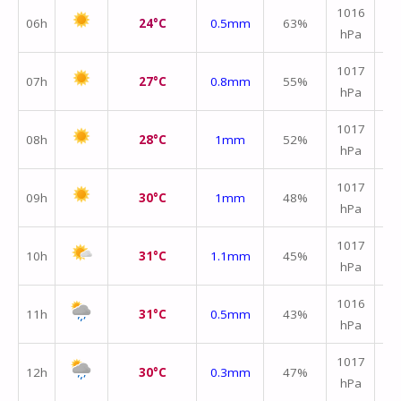
1016
06h
24°C
0.5mm
63%
hPa
m/
1017
07h
27°C
0.8mm
55%
hPa
m/
1017
08h
28°C
1mm
52%
hPa
m/
1017
09h
30°C
1mm
48%
hPa
m/
1017
10h
31°C
1.1mm
45%
hPa
m/
1016
11h
31°C
0.5mm
43%
hPa
m/
1017
12h
30°C
0.3mm
47%
hPa
m/