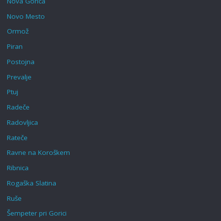
Nova Gorica
Novo Mesto
Ormož
Piran
Postojna
Prevalje
Ptuj
Radeče
Radovljica
Rateče
Ravne na Koroškem‎
Ribnica
Rogaška Slatina‎
Ruše
Šempeter pri Gorici