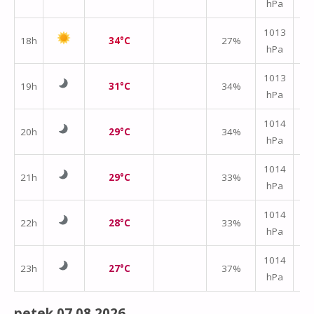
hPa
m/
1013
18h
34°C
27%
hPa
m/
1013
19h
31°C
34%
hPa
m/
1014
20h
29°C
34%
hPa
m/
1014
21h
29°C
33%
hPa
m/
1014
22h
28°C
33%
hPa
m/
↑
1014
23h
27°C
37%
hPa
m/
petek 07.08.2026