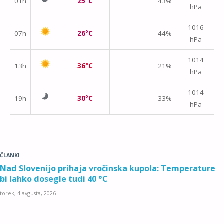
01h
25°C
43%
hPa
m/
1016
07h
26°C
44%
hPa
m/
1014
13h
36°C
21%
hPa
m/
1014
19h
30°C
33%
hPa
m/
ČLANKI
Nad Slovenijo prihaja vročinska kupola: Temperature
bi lahko dosegle tudi 40 °C
torek, 4 avgusta, 2026