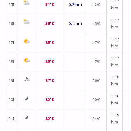
1017
15h
31°C
0.2mm
42%
hPa
m/
1017
16h
30°C
0.1mm
45%
hPa
m/
1017
17h
29°C
47%
hPa
m/
1017
18h
29°C
47%
hPa
m/
1018
19h
27°C
56%
hPa
m/
1018
20h
25°C
60%
hPa
m/
1019
21h
25°C
64%
hPa
m/