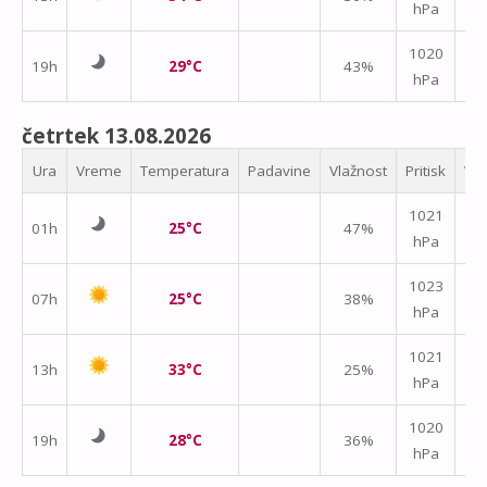
hPa
m/
1020
19h
29°C
43%
hPa
m/
četrtek 13.08.2026
Ura
Vreme
Temperatura
Padavine
Vlažnost
Pritisk
Vet
↑
1021
01h
25°C
47%
hPa
m/
1023
07h
25°C
38%
hPa
m/
1021
13h
33°C
25%
hPa
m/
1020
19h
28°C
36%
hPa
m/