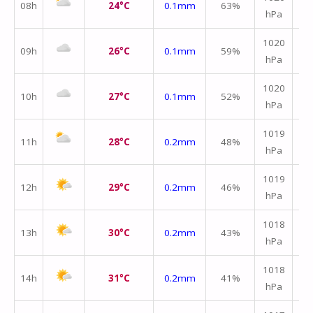
08h
24°C
0.1mm
63%
hPa
m/
1020
09h
26°C
0.1mm
59%
hPa
m/
1020
10h
27°C
0.1mm
52%
hPa
m/
1019
11h
28°C
0.2mm
48%
hPa
m/
1019
12h
29°C
0.2mm
46%
hPa
m/
1018
13h
30°C
0.2mm
43%
hPa
m/
1018
14h
31°C
0.2mm
41%
hPa
m/