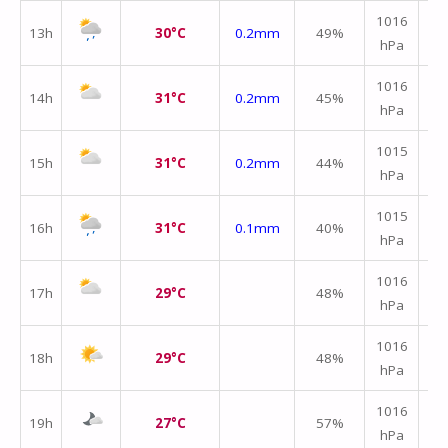
1016
13h
30°C
0.2mm
49%
hPa
m/
1016
14h
31°C
0.2mm
45%
hPa
m/
1015
15h
31°C
0.2mm
44%
hPa
m/
1015
16h
31°C
0.1mm
40%
hPa
m/
1016
17h
29°C
48%
hPa
m/
1016
18h
29°C
48%
hPa
m/
↑
1016
19h
27°C
57%
hPa
m/