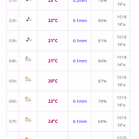
01h
23°C
0.2mm
78%
hPa
m/
↑
1018
02h
22°C
0.1mm
80%
hPa
m/
↑
1018
03h
21°C
0.1mm
81%
hPa
m/
↑
1018
04h
21°C
0.1mm
84%
hPa
m/
↑
1018
05h
20°C
87%
hPa
m/
1019
06h
22°C
0.1mm
78%
hPa
m/
1019
07h
24°C
0.1mm
68%
hPa
m/
1020