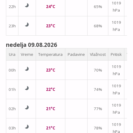
↑
1019
22h
24°C
65%
hPa
m/
1019
23h
23°C
68%
hPa
m/
nedelja 09.08.2026
Ura
Vreme
Temperatura
Padavine
Vlažnost
Pritisk
Vet
1019
00h
23°C
70%
hPa
m/
1019
01h
22°C
74%
hPa
m/
1019
02h
21°C
77%
hPa
m/
↑
1019
03h
21°C
78%
hPa
m/