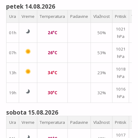
petek 14.08.2026
Ura
Vreme
Temperatura
Padavine
Vlažnost
Pritisk
Vet
↑
1021
01h
24°C
50%
hPa
m/
↑
1021
07h
26°C
53%
hPa
m/
1018
13h
34°C
23%
hPa
m/
1016
19h
30°C
32%
hPa
m/
sobota 15.08.2026
Ura
Vreme
Temperatura
Padavine
Vlažnost
Pritisk
Vet
↑
1017