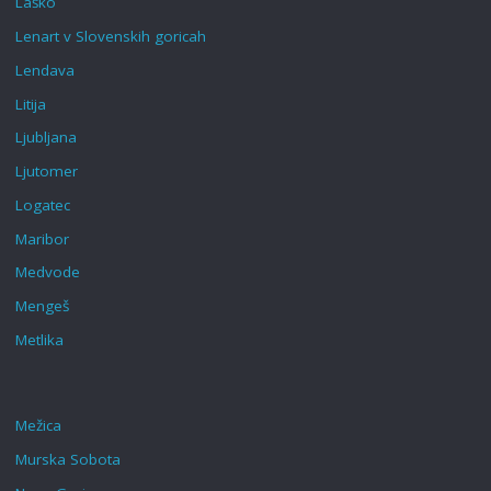
Laško
Lenart v Slovenskih goricah‎
Lendava
Litija
Ljubljana
Ljutomer
Logatec
Maribor
Medvode
Mengeš
Metlika
Mežica
Murska Sobota