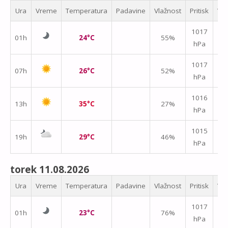
Ura
Vreme
Temperatura
Padavine
Vlažnost
Pritisk
Vet
↑
1017
01h
24°C
55%
hPa
m/
1017
07h
26°C
52%
hPa
m/
1016
13h
35°C
27%
hPa
m/
↑
1015
19h
29°C
46%
hPa
m/
torek 11.08.2026
Ura
Vreme
Temperatura
Padavine
Vlažnost
Pritisk
Vet
↑
1017
01h
23°C
76%
hPa
m/