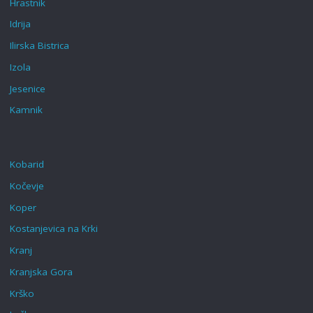
Hrastnik
Idrija
Ilirska Bistrica
Izola
Jesenice
Kamnik
Kobarid
Kočevje
Koper
Kostanjevica na Krki
Kranj
Kranjska Gora
Krško