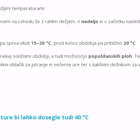
nižjimi temperaturami
sem na vzhodu še z rahlim dežjem. V
nedeljo
in v začetku nasle
 pa sprva okoli
15–20 °C
, proti koncu obdobja pa približno
20 °C
.
z nekaj sončnimi obdobji, a tudi možnostjo
popoldanskih ploh
. T
limi oblačili za jutranje in večerne ure ter s kakšnim dežnikom za 
ture bi lahko dosegle tudi 40 °C