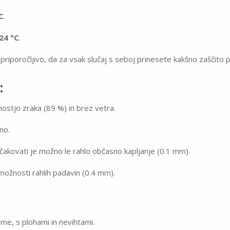
C
.
 24 °C
.
 priporočljivo, da za vsak slučaj s seboj prinesete kakšno zaščito
:
žnostjo zraka (89 %) in brez vetra.
no.
ičakovati je možno le rahlo občasno kapljanje (0.1 mm).
možnosti rahlih padavin (0.4 mm).
me, s plohami in nevihtami.