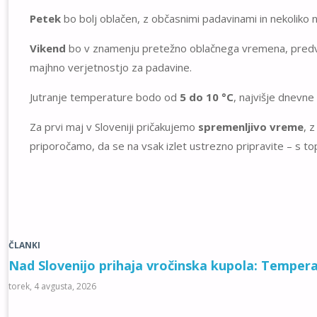
Petek
bo bolj oblačen, z občasnimi padavinami in nekoliko 
Vikend
bo v znamenju pretežno oblačnega vremena, predv
majhno verjetnostjo za padavine.
Jutranje temperature bodo od
5 do 10 °C
, najvišje dnevne
Za prvi maj v Sloveniji pričakujemo
spremenljivo vreme
, 
priporočamo, da se na vsak izlet ustrezno pripravite – s top
ČLANKI
Nad Slovenijo prihaja vročinska kupola: Tempera
torek, 4 avgusta, 2026