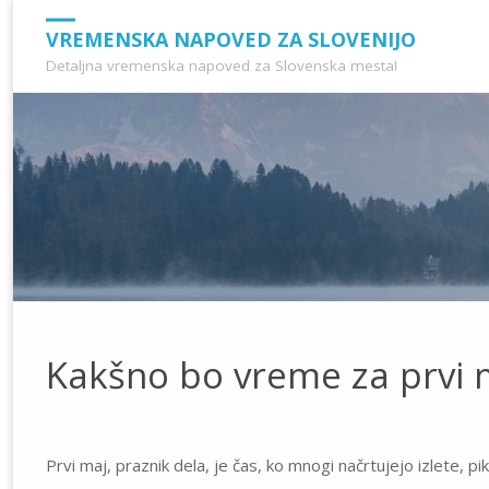
VREMENSKA NAPOVED ZA SLOVENIJO
Detaljna vremenska napoved za Slovenska mesta!
Kakšno bo vreme za prvi m
Prvi maj, praznik dela, je čas, ko mnogi načrtujejo izlete,