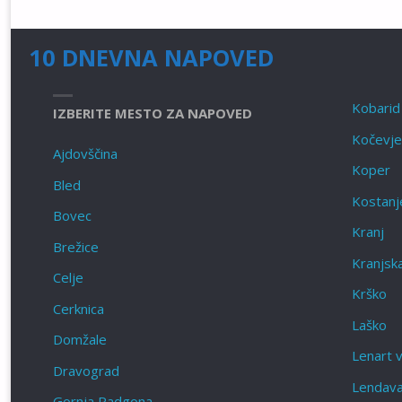
10 DNEVNA NAPOVED
Kobarid
IZBERITE MESTO ZA NAPOVED
Kočevje
Ajdovščina
Koper
Bled
Kostanje
Bovec
Kranj
Brežice
Kranjsk
Celje
Krško
Cerknica
Laško
Domžale
Lenart v
Dravograd
Lendav
Gornja Radgona