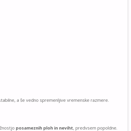
j stabilne, a še vedno spremenljive vremenske razmere.
ožnostjo
posameznih ploh in neviht
, predvsem popoldne.