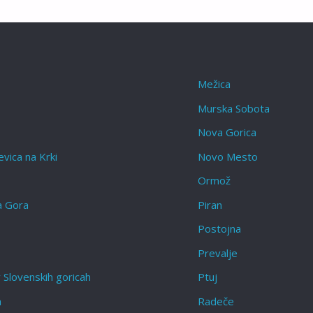
Mežica
Murska Sobota
Nova Gorica
vica na Krki
Novo Mesto
Ormož
a Gora
Piran
Postojna
Prevalje
 Slovenskih goricah‎
Ptuj
a
Radeče