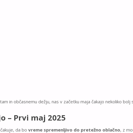
ihtam in občasnemu dežju, nas v začetku maja čakajo nekoliko bol
o – Prvi maj 2025
ičakuje, da bo
vreme spremenljivo do pretežno oblačno
, z m