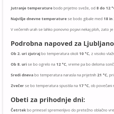
Jutranje temperature
bodo prijetno sveže, od
8 do 12 °
Najvišje dnevne temperature
se bodo gibale med
18 in
V večernih urah se lahko ponovno pojavi nekaj ploh, zato je
Podrobna napoved za Ljubljano
Ob 2. uri zjutraj
bo temperatura okoli
10 °C
, z visoko vla
Ob 8. uri
se bo ogrelo na
12 °C
, vreme pa bo deloma sonč
Sredi dneva
bo temperatura narasla na prijetnih
21 °C
, pr
Zvečer
se bo temperatura spustila na
17 °C
, ob povečani 
Obeti za prihodnje dni:
Četrtek
bo prinesel spremenljivo do pretežno oblačno vre